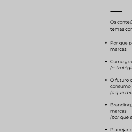
Os conteú
temas co
Por que p
marcas.
Como gra
(estratég
O futuro d
consumo
(o que mu
Branding,
marcas
(por que 
Planejame