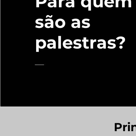
Para quem
são as
palestras?
Pri