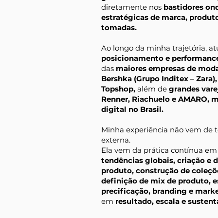
diretamente nos
bastidores on
estratégicas de marca, produt
tomadas.
Ao longo da minha trajetória, a
posicionamento e performanc
das
maiores empresas de mod
Bershka (Grupo Inditex – Zara)
Topshop,
além de
grandes varej
Renner, Riachuelo e AMARO, m
digital no Brasil.
Minha experiência não vem de t
externa.
Ela vem da prática contínua e
tendências globais, criação e
produto, construção de coleçõ
definição de mix de produto, e
precificação, branding e mark
em
resultado, escala e susten