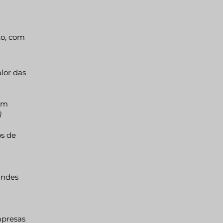
to, com
lor das
em
)
os de
andes
mpresas