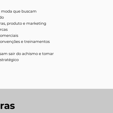
e moda que buscam
do
ras, produto e marketing
rcas
comerciais
 convenções e treinamentos
isam sair do achismo e tomar
estratégico
ras