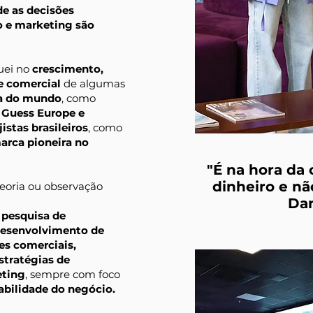
de as decisões
o e marketing são
tuei no
crescimento,
e comercial
de algumas
a do mundo
, como
, Guess Europe e
istas brasileiros
, como
arca pioneira no
"É na hora da
dinheiro e nã
eoria ou observação
Dan
m
pesquisa de
 desenvolvimento de
es comerciais,
stratégias de
eting
, sempre com foco
tabilidade do negócio.