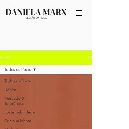
BLOG
Todos os Posts
Todos os Posts
Denim
Mercado &
Tendências
Sustentabilidade
Crie sua Marca