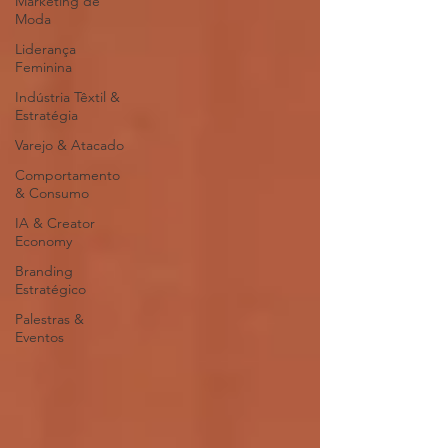
Marketing de
Moda
Liderança
Feminina
Indústria Têxtil &
Estratégia
Varejo & Atacado
Comportamento
& Consumo
IA & Creator
Economy
Branding
Estratégico
Palestras &
Eventos