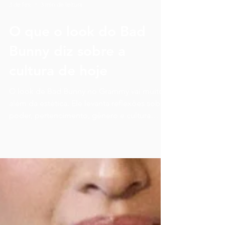
3 de fev.
3 min de leitura
O que o look do Bad
Bunny diz sobre a
cultura de hoje
O look de Bad Bunny no Grammy vai muito
além da estética. Ele levanta reflexões sobre
poder, pertencimento, gênero e cultura
latina.