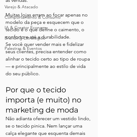
as vendas. 
Varejo & Atacado
Muitas lojas erram ao focar apenas no 
Comportamento & Consumo
modelo da peça e esquecem que o 
IA & Creator Economy
tecido é o que define o caimento, o 
conforto e até a durabilidade.
Branding Estratégico
Se você quer vender mais e fidelizar 
Palestras & Eventos
seus clientes, precisa entender como 
alinhar o tecido certo ao tipo de roupa 
— e principalmente ao estilo de vida 
do seu público.
Por que o tecido 
importa (e muito) no 
marketing de moda
Não adianta oferecer um vestido lindo, 
se o tecido pinica. Nem lançar uma 
calça elegante que esquenta demais 