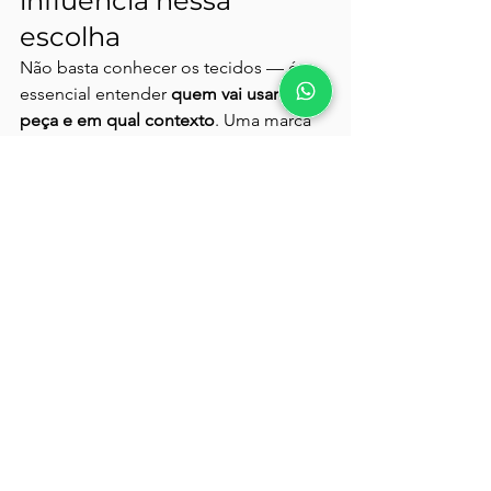
influencia nessa 
escolha
Não basta conhecer os tecidos — é 
essencial entender 
quem vai usar a 
peça e em qual contexto
. Uma marca 
voltada para mães modernas precisa 
de tecidos práticos, fáceis de lavar e 
que não amassem. Já uma loja focada 
em festas precisa de tecidos com 
impacto visual.
Faça perguntas como:
Meu público valoriza mais 
conforto ou sofisticação?
Elas lavam roupa em casa ou usam 
lavanderia?
Vivem em cidades quentes ou 
frias?
Buscam peças para trabalhar, sair 