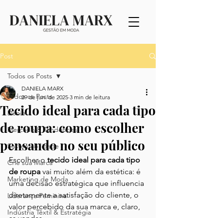
Post
Todos os Posts
DANIELA MARX
Todos os Posts
29 de jun. de 2025
3 min de leitura
Tecido ideal para cada tipo
Denim
de roupa: como escolher
Mercado & Tendências
pensando no seu público
Sustentabilidade
Escolher o 
tecido ideal para cada tipo 
Crie sua Marca
de roupa
 vai muito além da estética: é 
Marketing de Moda
uma decisão estratégica que influencia 
diretamente a satisfação do cliente, o 
Liderança Feminina
valor percebido da sua marca e, claro, 
Indústria Têxtil & Estratégia