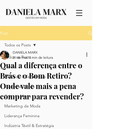
Post
Todos os Posts
DANIELA MARX
Todos os Posts
31 de mai.
3 min de leitura
Qual a diferença entre o
Denim
Brás e o Bom Retiro?
Mercado & Tendências
Onde vale mais a pena
Sustentabilidade
comprar para revender?
Crie sua Marca
Marketing de Moda
Liderança Feminina
Indústria Têxtil & Estratégia