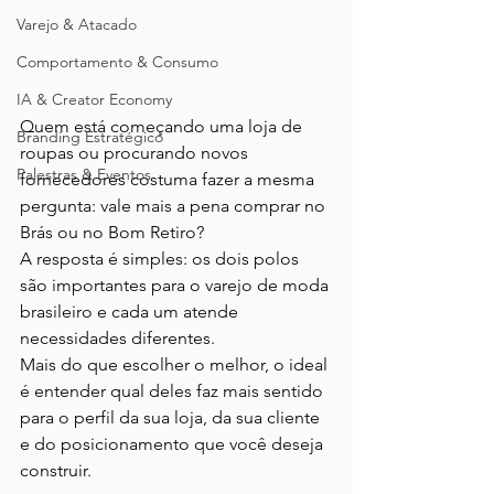
Varejo & Atacado
Comportamento & Consumo
IA & Creator Economy
Quem está começando uma loja de 
Branding Estratégico
roupas ou procurando novos 
Palestras & Eventos
fornecedores costuma fazer a mesma 
pergunta: vale mais a pena comprar no 
Brás ou no Bom Retiro?
A resposta é simples: os dois polos 
são importantes para o varejo de moda 
brasileiro e cada um atende 
necessidades diferentes.
Mais do que escolher o melhor, o ideal 
é entender qual deles faz mais sentido 
para o perfil da sua loja, da sua cliente 
e do posicionamento que você deseja 
construir.