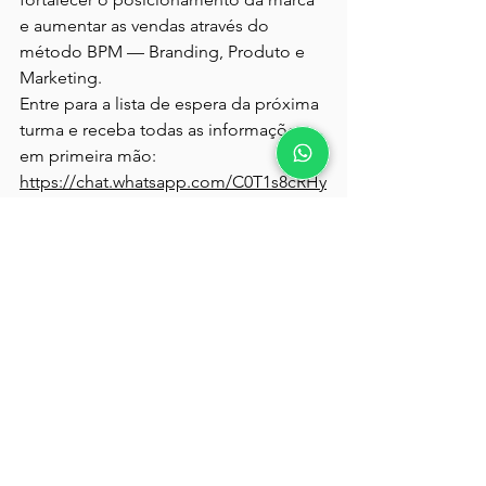
e aumentar as vendas através do 
método BPM — Branding, Produto e 
Marketing.
Entre para a lista de espera da próxima 
turma e receba todas as informações 
em primeira mão: 
https://chat.whatsapp.com/C0T1s8cRHy
L36hbm26Monv?mode=gi_t
Daniela Marx — Palestrante e Mentora 
de Negócios de Moda, com mais de 
20 anos de experiência em Branding, 
Produto e Marketing, tendo atuado no 
crescimento de marcas como Bershka 
(Grupo Inditex–ZARA), GUESS Europa, 
Renner, Riachuelo e AMARO.
As pessoas também perguntam: