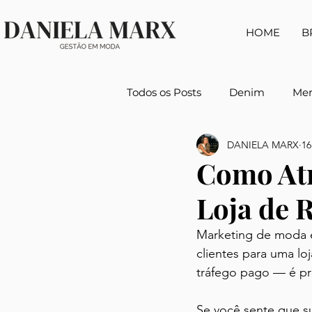
HOME
B
Todos os Posts
Denim
Mer
DANIELA MARX
16
Marketing de Moda
Lide
Como Atr
Loja de 
Comportamento & Consumo
Marketing de moda é
clientes para uma lo
tráfego pago — é pre
Se você sente que su