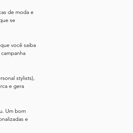
cas de moda e 
 que se 
que você saiba 
a campanha 
onal stylists), 
rca e gera 
ou. Um bom 
onalizadas e 