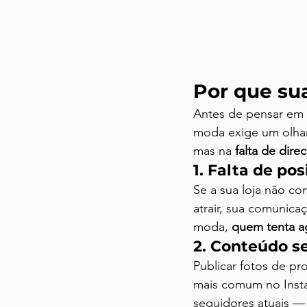
Por que sua
Antes de pensar em 
moda exige um olhar 
mas na 
falta de dir
1. Falta de po
Se a sua loja não co
atrair, sua comunica
moda, 
quem tenta a
2. Conteúdo s
Publicar fotos de pr
mais comum no Insta
seguidores atuais — 