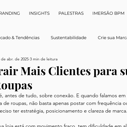
RANDING
INSIGHTS
PALESTRAS
IMERSÃO BPM
cado & Tendências
Sustentabilidade
Crie sua Marc
 de abr. de 2025
3 min de leitura
rança Feminina
Indústria Têxtil & Estratégia
Varejo
air Mais Clientes para s
Roupas
IA & Creator Economy
Branding Estratégico
Pa
, antes de tudo, sobre conexão. E quando falamos em a
ja de roupas, não basta apenas postar com frequência ou
ciso ter estratégia, posicionamento e clareza de marca
a loja está com movimento fraco, tem dificuldade em al