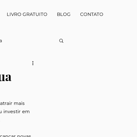
LIVRO GRATUITO
BLOG
CONTATO
a
 & Atacado
ua
lestras & Eventos
trair mais 
 investir em 
.
cançar novas 