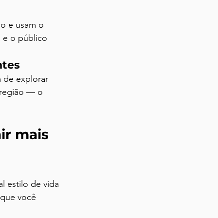
do e usam o 
 e o público 
ntes
 de explorar 
 região — o 
ir mais 
 estilo de vida 
 que você 