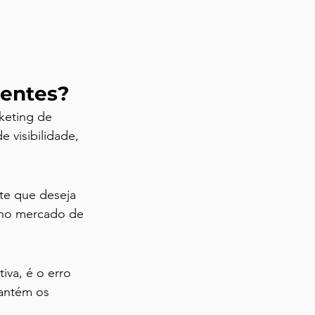
ientes?
keting de 
 visibilidade, 
nte que deseja 
E no mercado de 
iva, é o erro 
antém os 