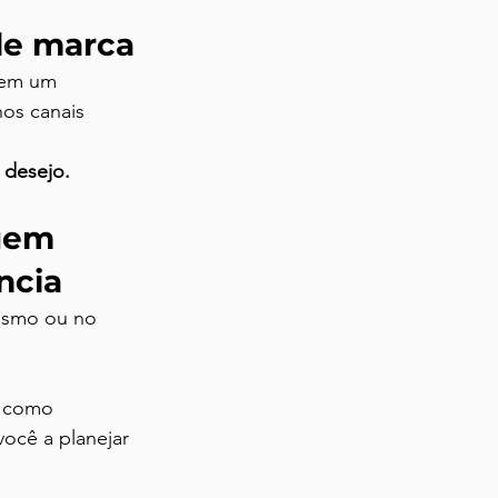
de marca
tem um 
os canais 
 desejo.
uem 
ncia
rismo ou no 
s como 
cê a planejar 