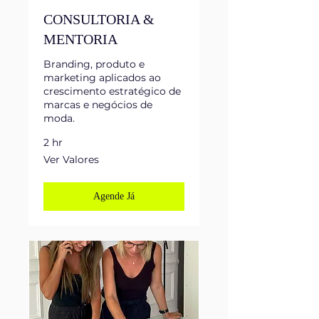
CONSULTORIA &
MENTORIA
Branding, produto e
marketing aplicados ao
crescimento estratégico de
marcas e negócios de
moda.
2 hr
Ver
Ver Valores
Valores
Agende Já