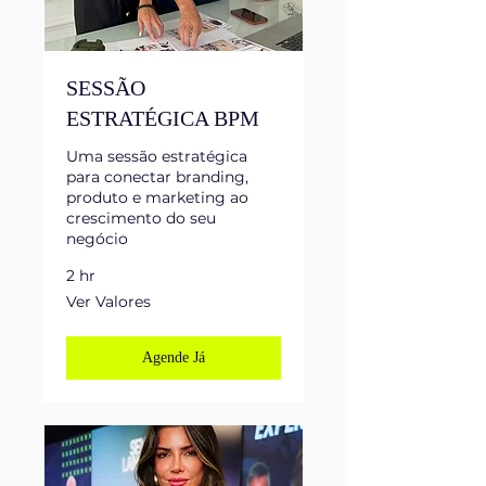
SESSÃO
ESTRATÉGICA BPM
Uma sessão estratégica
para conectar branding,
produto e marketing ao
crescimento do seu
negócio
2 hr
Ver
Ver Valores
Valores
Agende Já