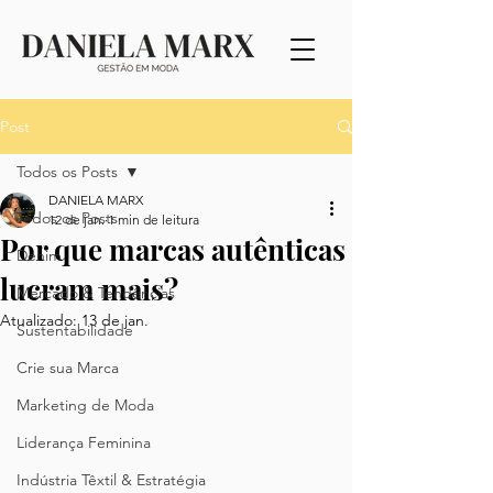
Post
Todos os Posts
DANIELA MARX
Todos os Posts
12 de jan.
1 min de leitura
Por que marcas autênticas
Denim
lucram mais?
Mercado & Tendências
Atualizado:
13 de jan.
Sustentabilidade
Crie sua Marca
Marketing de Moda
Liderança Feminina
Indústria Têxtil & Estratégia