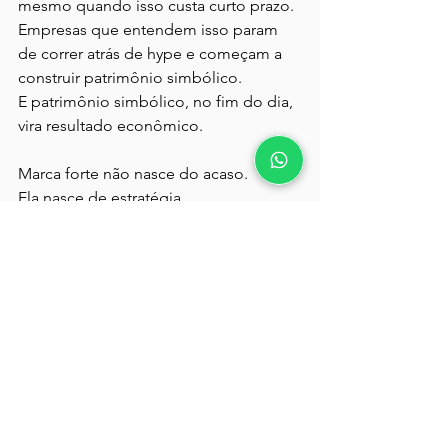
mesmo quando isso custa curto prazo.
Empresas que entendem isso param 
de correr atrás de hype e começam a 
construir patrimônio simbólico.
E patrimônio simbólico, no fim do dia, 
vira resultado econômico.
Marca forte não nasce do acaso.
Ela nasce de estratégia.
#danielamarx
#moda
#varejo
#marca
#negocios
Mercado & Tendências
Ver tudo
Posts recentes