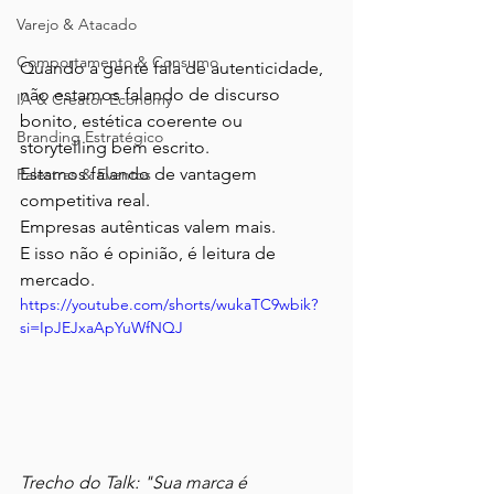
Varejo & Atacado
Comportamento & Consumo
Quando a gente fala de autenticidade, 
não estamos falando de discurso 
IA & Creator Economy
bonito, estética coerente ou 
Branding Estratégico
storytelling bem escrito. 
Estamos falando de vantagem 
Palestras & Eventos
competitiva real.
Empresas autênticas valem mais.
E isso não é opinião, é leitura de 
mercado.
https://youtube.com/shorts/wukaTC9wbik?
si=IpJEJxaApYuWfNQJ
Trecho do Talk: "Sua marca é 