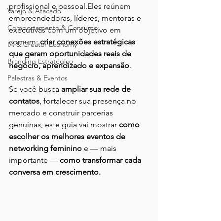
profissional e pessoal.Eles reúnem 
Varejo & Atacado
empreendedoras, líderes, mentoras e 
Comportamento & Consumo
executivas com um objetivo em 
comum: 
criar conexões estratégicas 
IA & Creator Economy
que geram oportunidades reais de 
Branding Estratégico
negócio, aprendizado e expansão
.
Palestras & Eventos
Se você busca 
ampliar sua rede de 
contatos
, fortalecer sua presença no 
mercado e construir parcerias 
genuínas, este guia vai mostrar 
como 
escolher os melhores eventos de 
networking feminino
 e — mais 
importante — 
como transformar cada 
conversa em crescimento.