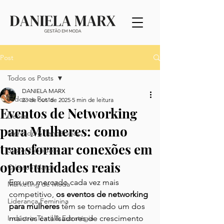
Post
Todos os Posts
DANIELA MARX
Todos os Posts
23 de out. de 2025
5 min de leitura
Eventos de Networking
Denim
para Mulheres: como
Mercado & Tendências
transformar conexões em
Sustentabilidade
oportunidades reais
Crie sua Marca
Em um mercado cada vez mais 
Marketing de Moda
competitivo, 
os eventos de networking 
Liderança Feminina
para mulheres
 têm se tornado um dos 
Indústria Têxtil & Estratégia
maiores catalisadores de crescimento 