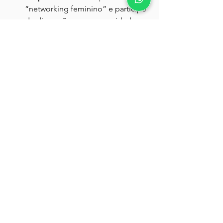
“networking feminino” e participe 
de discussões em comunidades 
ativas.
Se você está em São Paulo, 
aproveite também os 
encontros regionais e feiras 
do Sebrae Mulher — 
excelentes para 
networking com 
empreendedoras locais.
O poder do 
networking feminino 
na prática
Mulheres que investem em conexões 
estratégicas crescem mais rápido e de 