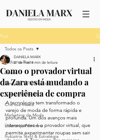
Post
Todos os Posts
DANIELA MARX
Todos os Posts
27 de mai.
4 min de leitura
Como o provador virtual
Denim
da Zara está mudando a
Mercado & Tendências
experiência de compra
Sustentabilidade
A tecnologia tem transformado o 
Crie sua Marca
varejo de moda de forma rápida e 
Marketing de Moda
profunda. Um dos avanços mais 
interessantes é o provador virtual, que 
Liderança Feminina
permite experimentar roupas sem sair 
Indústria Têxtil & Estratégia