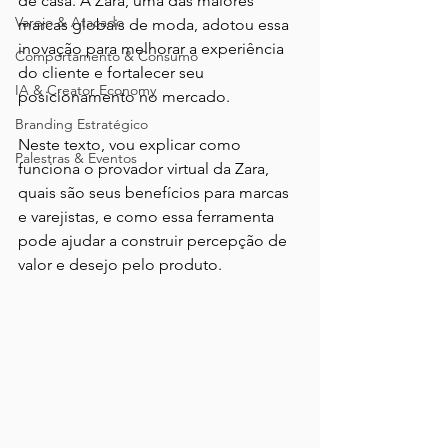
de casa. A Zara, uma das maiores 
Varejo & Atacado
marcas globais de moda, adotou essa 
inovação para melhorar a experiência 
Comportamento & Consumo
do cliente e fortalecer seu 
IA & Creator Economy
posicionamento no mercado.
Branding Estratégico
Neste texto, vou explicar como 
Palestras & Eventos
funciona o provador virtual da Zara, 
quais são seus benefícios para marcas 
e varejistas, e como essa ferramenta 
pode ajudar a construir percepção de 
valor e desejo pelo produto.