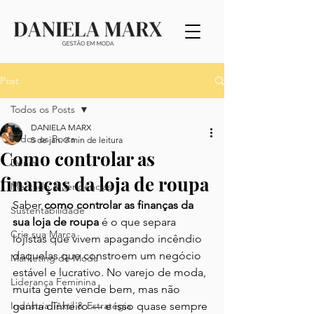
Post
Todos os Posts
DANIELA MARX
Todos os Posts
5 de jan.
3 min de leitura
Como controlar as
Denim
finanças da loja de roupa
Mercado & Tendências
Saber 
como controlar as finanças da 
Sustentabilidade
sua loja de roupa
 é o que separa 
Crie sua Marca
lojistas que vivem apagando incêndio 
daquelas que constroem um negócio 
Marketing de Moda
estável e lucrativo. No varejo de moda, 
Liderança Feminina
muita gente vende bem, mas não 
Indústria Têxtil & Estratégia
ganha dinheiro — e isso quase sempre 