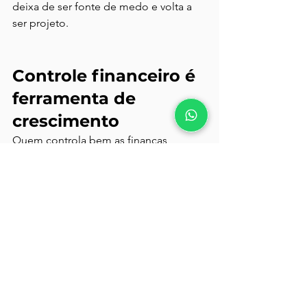
deixa de ser fonte de medo e volta a 
ser projeto.
Controle financeiro é 
ferramenta de 
crescimento
Quem controla bem as finanças 
consegue:
investir com segurança
negociar melhor com 
fornecedores
planejar expansão
ajustar estratégia sem desespero
Sem controle, qualquer crescimento 
vira risco.