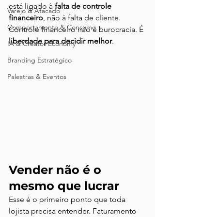
está ligado à 
falta de controle 
Varejo & Atacado
financeiro
, não à falta de cliente.
Comportamento & Consumo
Controle financeiro não é burocracia. É 
liberdade para decidir melhor
.
IA & Creator Economy
Branding Estratégico
Palestras & Eventos
Vender não é o 
mesmo que lucrar
Esse é o primeiro ponto que toda 
lojista precisa entender. Faturamento 